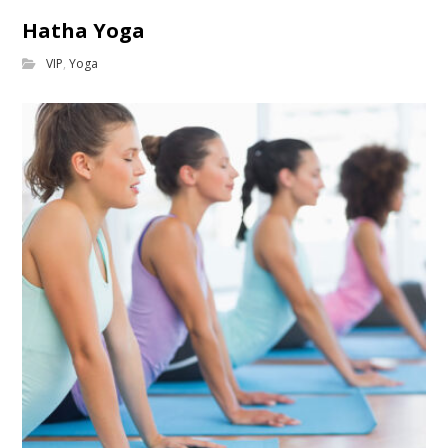
Hatha Yoga
VIP
,
Yoga