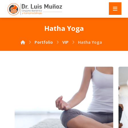
Hatha Yoga
Portfolio
VIP
Hatha Yoga