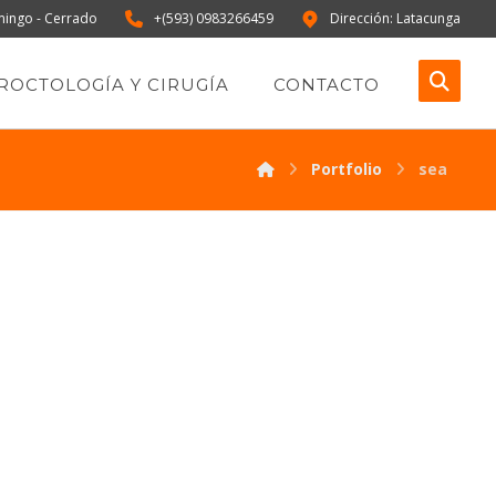
mingo - Cerrado
+(593) 0983266459
Dirección: Latacunga
ROCTOLOGÍA Y CIRUGÍA
CONTACTO
Portfolio
sea